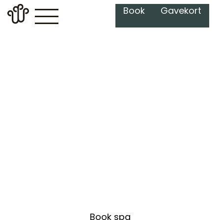
Book
Gavekort
13. - 21. juni
Pride Week på The
Well 🌈
Book spa