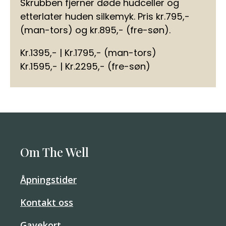
Skrubben fjerner døde hudceller og
etterlater huden silkemyk. Pris kr.795,-
(man-tors) og kr.895,- (fre-søn).
Kr.1395,- | Kr.1795,- (man-tors)
Kr.1595,- | Kr.2295,- (fre-søn)
Om The Well
Åpningstider
Kontakt oss
Gavekort