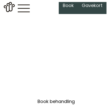
Book
Gavekort
Hamam
Opplev autentiske Hamam-
opplevelser, hvor du kan nyte
tradisjonelle ritualer i vakre,
marmorkledde omgivelser for
total avslapning og fornyelse.
Book behandling