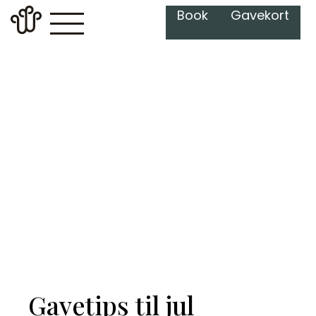
Book
Gavekort
Julegavetips
Gi bort et øyeblikk av ro. En gave
som varmer, pleier og gir egentid.
Gavetips til jul